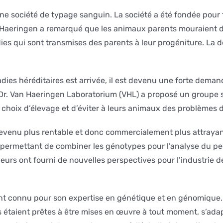
ne société de typage sanguin. La société a été fondée pour f
an Haeringen a remarqué que les animaux parents mouraient 
ies qui sont transmises des parents à leur progéniture. La d
adies héréditaires est arrivée, il est devenu une forte dema
le Dr. Van Haeringen Laboratorium (VHL) a proposé un groupe
rs choix d’élevage et d’éviter à leurs animaux des problèmes 
venu plus rentable et donc commercialement plus attrayant
ermettant de combiner les génotypes pour l’analyse du ped
urs ont fourni de nouvelles perspectives pour l’industrie de 
t connu pour son expertise en génétique et en génomique. 
taient prêtes à être mises en œuvre à tout moment, s’adapt