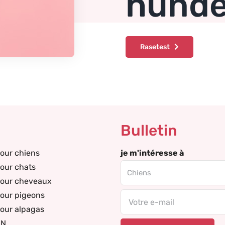
hunde
Rasetest
Bulletin
our chiens
je m'intéresse à
our chats
pour cheveaux
our pigeons
Email
our alpagas
DN