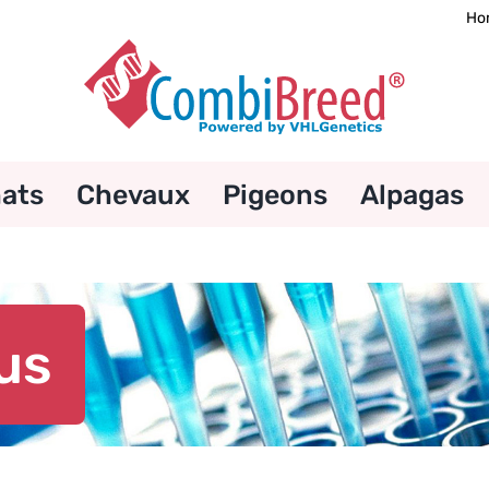
Ho
ats
Chevaux
Pigeons
Alpagas
ous