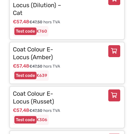
Locus (Dilution) –
Cat
€
57,48
€
47,50
hors TVA
K760
Coat Colour E-
Locus (Amber)
€
57,48
€
47,50
hors TVA
K639
Coat Colour E-
Locus (Russet)
€
57,48
€
47,50
hors TVA
K306