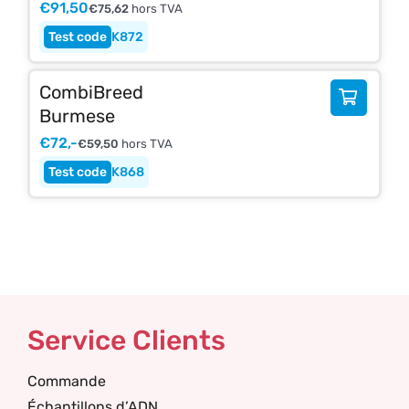
€
91,50
€
75,62
hors TVA
K872
CombiBreed
Burmese
€
72,-
€
59,50
hors TVA
K868
Service Clients
Commande
Échantillons d’ADN