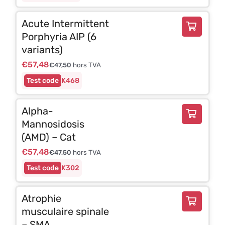
Acute Intermittent
Porphyria AIP (6
variants)
€
57,48
€
47,50
hors TVA
K468
Alpha-
Mannosidosis
(AMD) – Cat
€
57,48
€
47,50
hors TVA
K302
Atrophie
musculaire spinale
– SMA