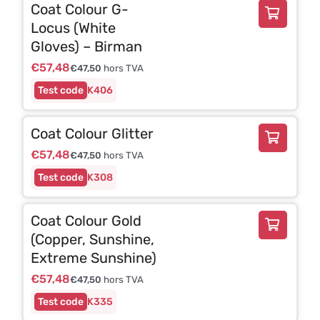
Coat Colour G-
Locus (White
Gloves) – Birman
€
57,48
€
47,50
hors TVA
K406
Coat Colour Glitter
€
57,48
€
47,50
hors TVA
K308
Coat Colour Gold
(Copper, Sunshine,
Extreme Sunshine)
€
57,48
€
47,50
hors TVA
K335