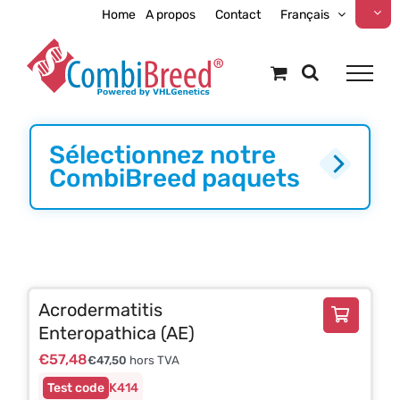
Skip
Home
A propos
Contact
Français
to
content
Sélectionnez notre
CombiBreed paquets
Acrodermatitis
Enteropathica (AE)
€
57,48
€
47,50
hors TVA
K414