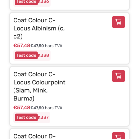
K336
Coat Colour C-
Locus Albinism (c,
c2)
€
57,48
€
47,50
hors TVA
K338
Coat Colour C-
Locus Colourpoint
(Siam, Mink,
Burma)
€
57,48
€
47,50
hors TVA
K337
Coat Colour D-