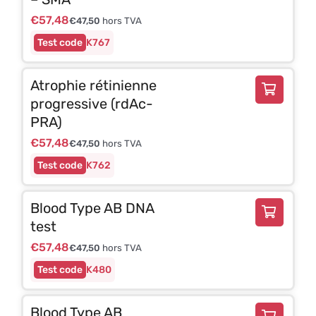
€
57,48
€
47,50
hors TVA
K767
Atrophie rétinienne
progressive (rdAc-
PRA)
€
57,48
€
47,50
hors TVA
K762
Blood Type AB DNA
test
€
57,48
€
47,50
hors TVA
K480
Blood Type AB