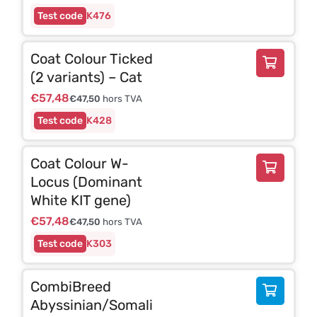
K476
Coat Colour Ticked
(2 variants) – Cat
€
57,48
€
47,50
hors TVA
K428
Coat Colour W-
Locus (Dominant
White KIT gene)
€
57,48
€
47,50
hors TVA
K303
CombiBreed
Abyssinian/Somali