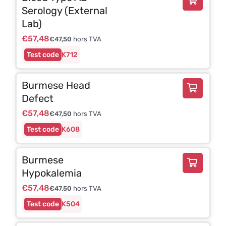
Serology (External
Lab)
€
57,48
€
47,50
hors TVA
K712
Burmese Head
Defect
€
57,48
€
47,50
hors TVA
K608
Burmese
Hypokalemia
€
57,48
€
47,50
hors TVA
K504