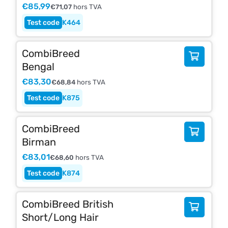
€
85,99
€
71,07
hors TVA
K464
CombiBreed
Bengal
€
83,30
€
68,84
hors TVA
K875
CombiBreed
Birman
€
83,01
€
68,60
hors TVA
K874
CombiBreed British
Short/Long Hair