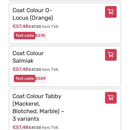
Coat Colour O-
Locus (Orange)
€
57,48
€
47,50
hors TVA
K510
Coat Colour
Salmiak
€
57,48
€
47,50
hors TVA
K509
Coat Colour Tabby
(Mackerel,
Blotched, Marble) –
3 variants
€
57,48
€
47,50
hors TVA