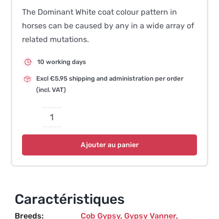
The Dominant White coat colour pattern in
horses can be caused by any in a wide array of
related mutations.
10 working days
Excl €5,95 shipping and administration per order
(incl. VAT)
quantité
de
Ajouter au panier
Couleur
de
la
robe
Caractéristiques
Tobiano
Breeds
Cob Gypsy
,
Gypsy Vanner
,