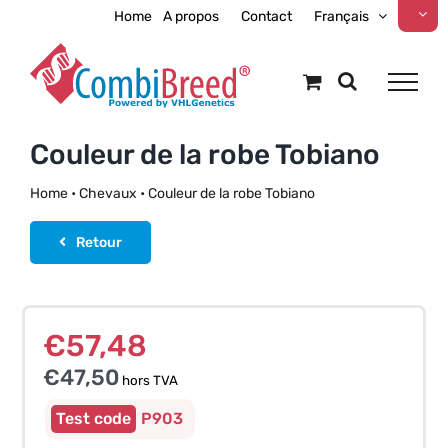
Skip
Home
A propos
Contact
Français
to
content
Couleur de la robe Tobiano
Home
•
Chevaux
•
Couleur de la robe Tobiano
Retour
€
57,48
€
47,50
hors TVA
P903