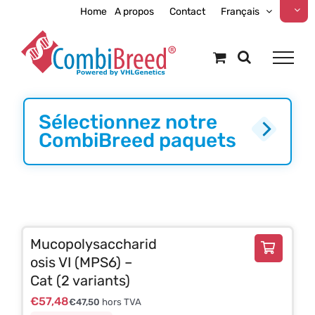
Skip
Home
A propos
Contact
Français
to
content
Sélectionnez notre
CombiBreed paquets
Mucopolysaccharid
osis VI (MPS6) –
Cat (2 variants)
€
57,48
€
47,50
hors TVA