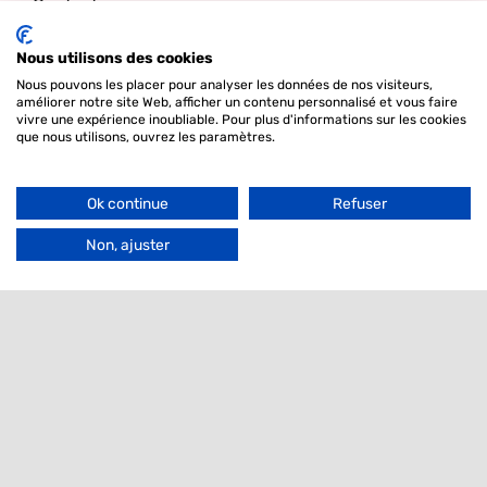
Contact
Nous utilisons des cookies
Bulletin
Nous pouvons les placer pour analyser les données de nos visiteurs,
améliorer notre site Web, afficher un contenu personnalisé et vous faire
vivre une expérience inoubliable. Pour plus d'informations sur les cookies
je m'intéresse à
que nous utilisons, ouvrez les paramètres.
Filter
Ok continue
Refuser
Go
Email
to
Non, ajuster
Top
Contact
VHLGenetics