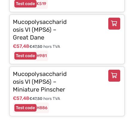
K519
Mucopolysaccharid
osis VI (MPS6) –
Great Dane
€
57,48
€
47,50
hors TVA
H981
Mucopolysaccharid
osis VI (MPS6) –
Miniature Pinscher
€
57,48
€
47,50
hors TVA
H886