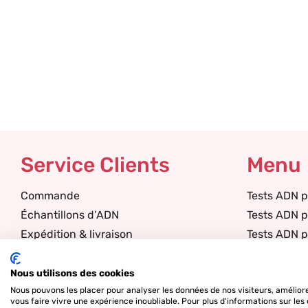
Service Clients
Menu
Commande
Tests ADN p
Échantillons d’ADN
Tests ADN p
Expédition & livraison
Tests ADN 
Garantie & fiabilité
Tests ADN p
Base de connaissance
Tests ADN p
Nous utilisons des cookies
FAQ
Services A
Nous pouvons les placer pour analyser les données de nos visiteurs, améliore
vous faire vivre une expérience inoubliable. Pour plus d'informations sur les