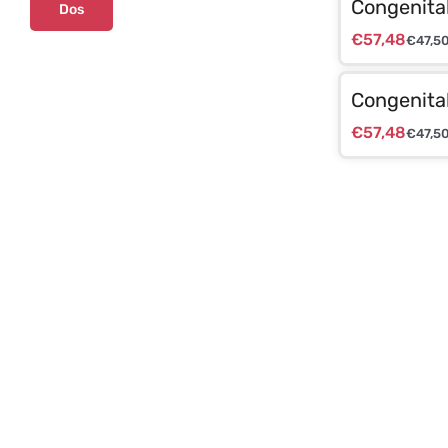
Congenital
Dos
€
57,48
€
47,5
Congenita
€
57,48
€
47,5