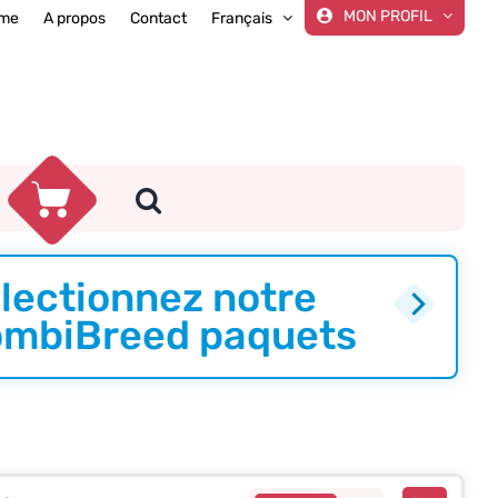
MON PROFIL
me
A propos
Contact
Français
lectionnez notre
mbiBreed paquets