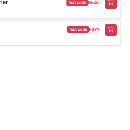
ier
H626
H391