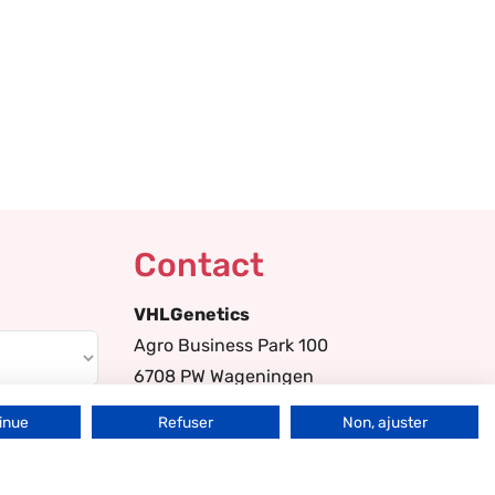
Contact
VHLGenetics
Agro Business Park 100
6708 PW Wageningen
The Netherlands
inue
Refuser
Non, ajuster
+31 (0) 317 416 402
info@vhlgenetics.com