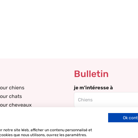
Bulletin
our chiens
je m'intéresse à
our chats
pour cheveaux
our pigeons
Email
Ok cont
our alpagas
DN
r notre site Web, afficher un contenu personnalisé et
 cookies que nous utilisons, ouvrez les paramètres.