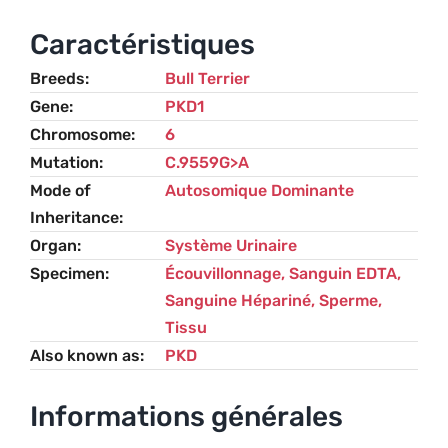
Disease
(PKD)
Caractéristiques
–
Breeds
Bull Terrier
Bull
Gene
PKD1
Terrier
Chromosome
6
Mutation
C.9559G>A
Mode of
Autosomique Dominante
Inheritance
Organ
Système Urinaire
Specimen
Écouvillonnage, Sanguin EDTA,
Sanguine Hépariné, Sperme,
Tissu
Also known as
PKD
Informations générales