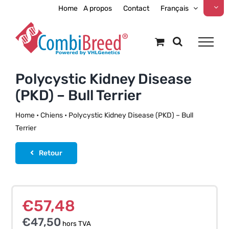
Skip
Home
A propos
Contact
Français
to
content
Polycystic Kidney Disease
(PKD) – Bull Terrier
Home
•
Chiens
•
Polycystic Kidney Disease (PKD) – Bull
Terrier
Retour
€
57,48
€
47,50
hors TVA