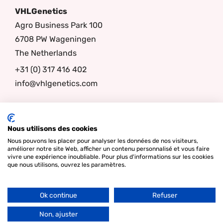
VHLGenetics
Agro Business Park 100
6708 PW Wageningen
The Netherlands
+31 (0) 317 416 402
info@vhlgenetics.com
Follow us
Nous utilisons des cookies
Nous pouvons les placer pour analyser les données de nos visiteurs,
améliorer notre site Web, afficher un contenu personnalisé et vous faire
vivre une expérience inoubliable. Pour plus d'informations sur les cookies
que nous utilisons, ouvrez les paramètres.
Ok continue
Refuser
Go
© Copyright 2026 - Lamper Design Waddinxveen |
Termes et
to
Non, ajuster
conditions
|
Vie privée
|
Cookies
Top