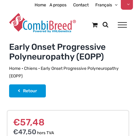
Skip
Home
A propos
Contact
Français
to
content
Early Onset Progressive
Polyneuropathy (EOPP)
Home
•
Chiens
•
Early Onset Progressive Polyneuropathy
(EOPP)
Retour
€
57,48
€
47,50
hors TVA