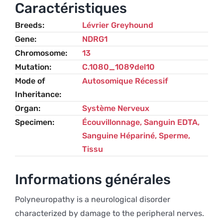
Polyneuropathy
Caractéristiques
(EOPP)
Breeds
Lévrier Greyhound
Gene
NDRG1
Chromosome
13
Mutation
C.1080_1089del10
Mode of
Autosomique Récessif
Inheritance
Organ
Système Nerveux
Specimen
Écouvillonnage, Sanguin EDTA,
Sanguine Hépariné, Sperme,
Tissu
Informations générales
Polyneuropathy is a neurological disorder
characterized by damage to the peripheral nerves.