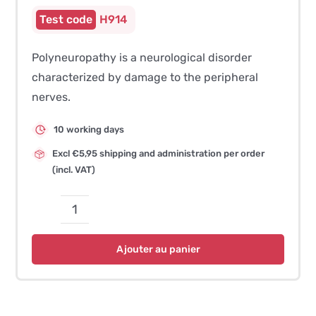
H914
Polyneuropathy is a neurological disorder
characterized by damage to the peripheral
nerves.
10 working days
Excl €5,95 shipping and administration per order
(incl. VAT)
quantité
de
Ajouter au panier
Early
Onset
Progressive