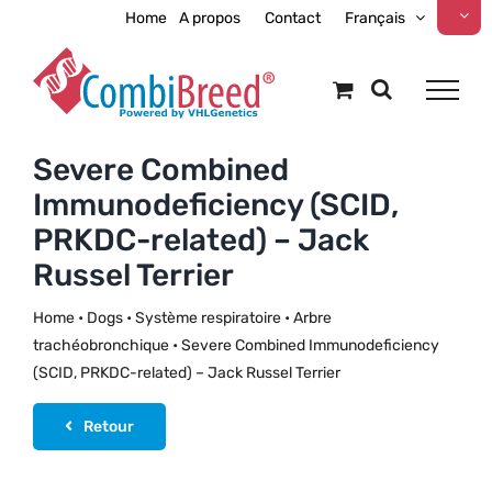
Skip
Home
A propos
Contact
Français
to
content
Severe Combined
Immunodeficiency (SCID,
PRKDC-related) – Jack
Russel Terrier
Home
•
Dogs
•
Système respiratoire
•
Arbre
trachéobronchique
•
Severe Combined Immunodeficiency
(SCID, PRKDC-related) – Jack Russel Terrier
Retour