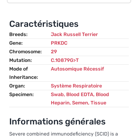
Combined
Immunodeficiency
(SCID,
Caractéristiques
PRKDC-
Breeds
Jack Russell Terrier
related)
Gene
PRKDC
–
Chromosome
29
Jack
Mutation
C.10879G>T
Russel
Mode of
Autosomique Récessif
Terrier
Inheritance
Organ
Système Respiratoire
Specimen
Swab, Blood EDTA, Blood
Heparin, Semen, Tissue
Informations générales
Severe combined immunodeficiency (SCID) is a