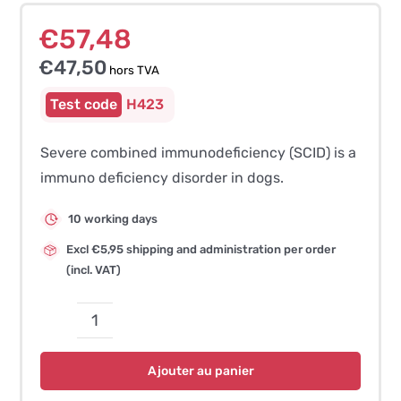
€
57,48
€
47,50
hors TVA
H423
Severe combined immunodeficiency (SCID) is a
immuno deficiency disorder in dogs.
10 working days
Excl €5,95 shipping and administration per order
(incl. VAT)
quantité
de
Ajouter au panier
Severe