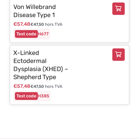
Von Willebrand
Disease Type 1
€
57,48
€
47,50
hors TVA
H677
X-Linked
Ectodermal
Dysplasia (XHED) –
Shepherd Type
€
57,48
€
47,50
hors TVA
H385