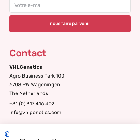
Email
Contact
VHLGenetics
Agro Business Park 100
6708 PW Wageningen
The Netherlands
+31 (0) 317 416 402
info@vhlgenetics.com
Filter
Follow us