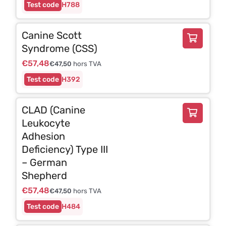
H788
Canine Scott
Syndrome (CSS)
€
57,48
€
47,50
hors TVA
H392
CLAD (Canine
Leukocyte
Adhesion
Deficiency) Type III
– German
Shepherd
€
57,48
€
47,50
hors TVA
H484