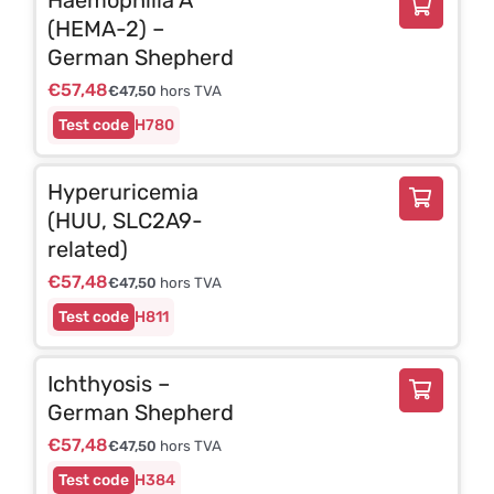
(HEMA-2) –
German Shepherd
€
57,48
€
47,50
hors TVA
H780
Hyperuricemia
(HUU, SLC2A9-
related)
€
57,48
€
47,50
hors TVA
H811
Ichthyosis –
German Shepherd
€
57,48
€
47,50
hors TVA
H384