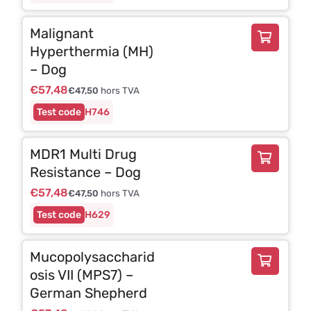
Malignant
Hyperthermia (MH)
– Dog
€
57,48
€
47,50
hors TVA
H746
MDR1 Multi Drug
Resistance – Dog
€
57,48
€
47,50
hors TVA
H629
Mucopolysaccharid
osis VII (MPS7) –
German Shepherd