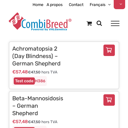
Skip
Home
A propos
Contact
Français
to
content
Achromatopsia 2
(Day Blindness) –
German Shepherd
€
57,48
€
47,50
hors TVA
H386
Beta-Mannosidosis
– German
Shepherd
€
57,48
€
47,50
hors TVA