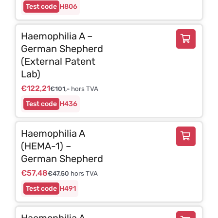
H806
Haemophilia A –
German Shepherd
(External Patent
Lab)
€
122,21
€
101,-
hors TVA
H436
Haemophilia A
(HEMA-1) –
German Shepherd
€
57,48
€
47,50
hors TVA
H491
Haemophilia A