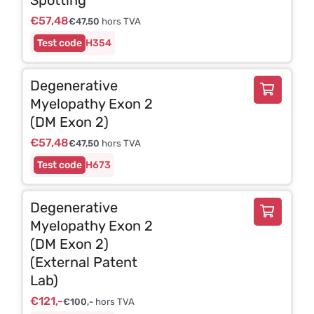
€
57,48
€
47,50
hors TVA
H354
Degenerative
Myelopathy Exon 2
(DM Exon 2)
€
57,48
€
47,50
hors TVA
H673
Degenerative
Myelopathy Exon 2
(DM Exon 2)
(External Patent
Lab)
€
121,-
€
100,-
hors TVA