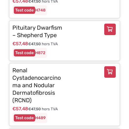
€
57,48
€
47,50
hors TVA
H748
Pituitary Dwarfism
– Shepherd Type
€
57,48
€
47,50
hors TVA
H872
Renal
Cystadenocarcino
ma and Nodular
Dermatofibrosis
(RCND)
€
57,48
€
47,50
hors TVA
H489