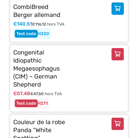
CombiBreed
Berger allemand
€
140,51
€
116,12
hors TVA
H320
Congenital
Idiopathic
Megaesophagus
(CIM) – German
Shepherd
€
57,48
€
47,50
hors TVA
H271
Couleur de la robe
Panda “White
Spotting”