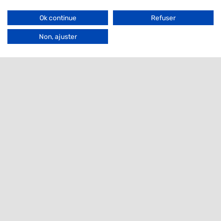
Filter
Ok continue
Refuser
Go
to
Non, ajuster
Top
Contact
VHLGenetics
Agro Business Park 100
6708 PW Wageningen
The Netherlands
+31 (0) 317 416 402
info@vhlgenetics.com
Follow us