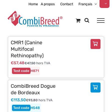
Skip
Home
A propos
Contact
Français
to
content
CMR1 (Canine
Multifocal
Rethinopathy)
€
57,48
€
47,50
hors TVA
H871
CombiBreed Dogue
de Bordeaux
€
113,50
€
93,80
hors TVA
H548