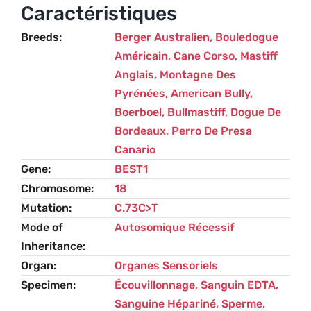
Rethinopathy)
Caractéristiques
Breeds
Berger Australien
,
Bouledogue
Américain
,
Cane Corso
,
Mastiff
Anglais
,
Montagne Des
Pyrénées
,
American Bully
,
Boerboel
,
Bullmastiff
,
Dogue De
Bordeaux
,
Perro De Presa
Canario
Gene
BEST1
Chromosome
18
Mutation
C.73C>T
Mode of
Autosomique Récessif
Inheritance
Organ
Organes Sensoriels
Specimen
Écouvillonnage, Sanguin EDTA,
Sanguine Hépariné, Sperme,