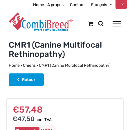
Skip
Home
A propos
Contact
Français
to
content
CMR1 (Canine Multifocal
Rethinopathy)
Home
•
Chiens
•
CMR1 (Canine Multifocal Rethinopathy)
Retour
€
57,48
€
47,50
hors TVA