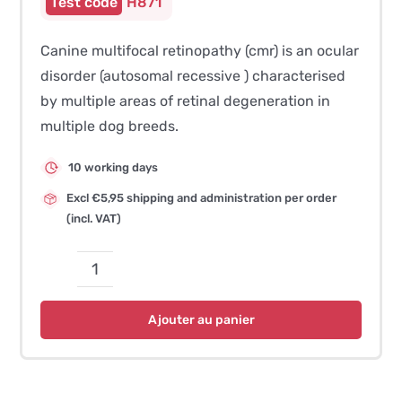
H871
Canine multifocal retinopathy (cmr) is an ocular
disorder (autosomal recessive ) characterised
by multiple areas of retinal degeneration in
multiple dog breeds.
10 working days
Excl €5,95 shipping and administration per order
(incl. VAT)
quantité
de
Ajouter au panier
CMR1
(Canine
Multifocal