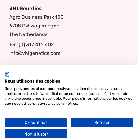
VHLGenetics
Agro Business Park 100
6708 PW Wageningen
The Netherlands
+31 (0) 317 416 402
info@vhlgenetics.com
Follow us
Nous utilisons des cookies
Nous pouvons les placer pour analyser les données de nos visiteurs,
améliorer notre site Web, afficher un contenu personnalisé et vous faire
vivre une expérience inoubliable. Pour plus d'informations sur les cookies
que nous utilisons, ouvrez les paramètres.
Ok continue
Refuser
Go
© Copyright 2026 - Lamper Design Waddinxveen |
Termes et
to
Non, ajuster
conditions
|
Vie privée
|
Cookies