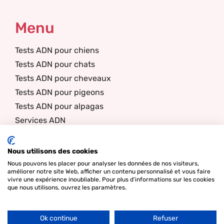
Menu
Tests ADN pour chiens
Tests ADN pour chats
Tests ADN pour cheveaux
Tests ADN pour pigeons
Tests ADN pour alpagas
Services ADN
Club de race/Livre généalogique
A propos de nous
Nous utilisons des cookies
Nouvelles
Nous pouvons les placer pour analyser les données de nos visiteurs,
améliorer notre site Web, afficher un contenu personnalisé et vous faire
Contact
vivre une expérience inoubliable. Pour plus d'informations sur les cookies
que nous utilisons, ouvrez les paramètres.
Filter
Bulletin
Ok continue
Refuser