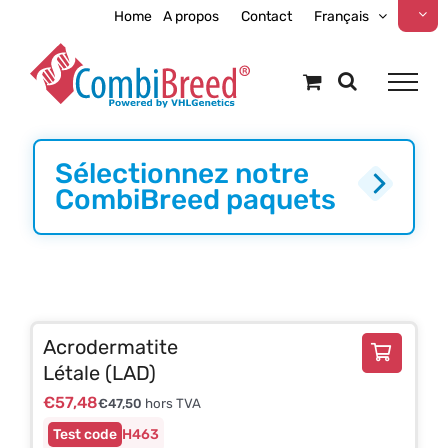
Skip
Home
A propos
Contact
Français
to
content
Sélectionnez notre
CombiBreed paquets
Acrodermatite
Létale (LAD)
€
57,48
€
47,50
hors TVA
H463