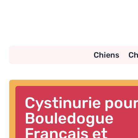
Skip
to
content
Chiens
Ch
Cystinurie pour
Bouledogue
Français et