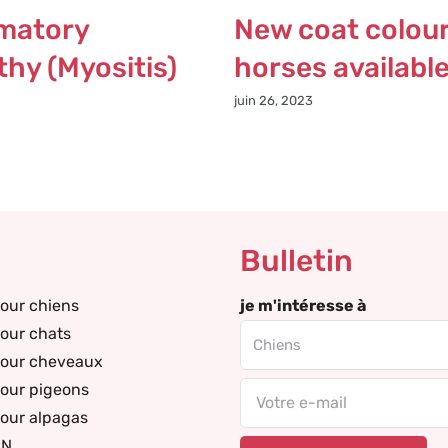
matory
New coat colour
hy (Myositis)
horses availabl
juin 26, 2023
Bulletin
our chiens
je m'intéresse à
our chats
pour cheveaux
our pigeons
Email
our alpagas
DN