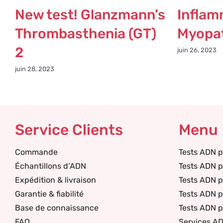
New test! Glanzmann’s
Inflam
Thrombasthenia (GT)
Myopat
2
juin 26, 2023
juin 28, 2023
Service Clients
Menu
Commande
Tests ADN p
Échantillons d’ADN
Tests ADN p
Expédition & livraison
Tests ADN 
Garantie & fiabilité
Tests ADN p
Base de connaissance
Tests ADN p
FAQ
Services A