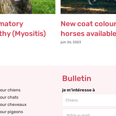
matory
New coat colour
hy (Myositis)
horses availabl
juin 26, 2023
Bulletin
our chiens
je m'intéresse à
our chats
pour cheveaux
our pigeons
Email