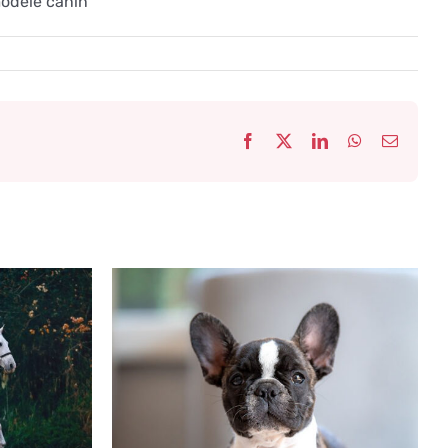
modèle canin
Facebook
X
LinkedIn
WhatsApp
Email