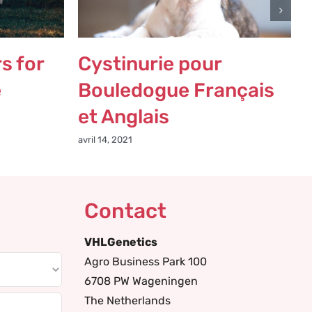
s for
Cystinurie pour
e
Bouledogue Français
et Anglais
avril 14, 2021
Contact
VHLGenetics
Agro Business Park 100
6708 PW Wageningen
The Netherlands