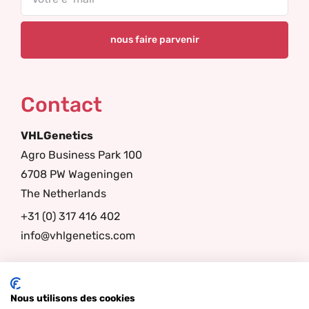
Contact
VHLGenetics
Agro Business Park 100
6708 PW Wageningen
The Netherlands
+31 (0) 317 416 402
info@vhlgenetics.com
Follow us
Nous utilisons des cookies