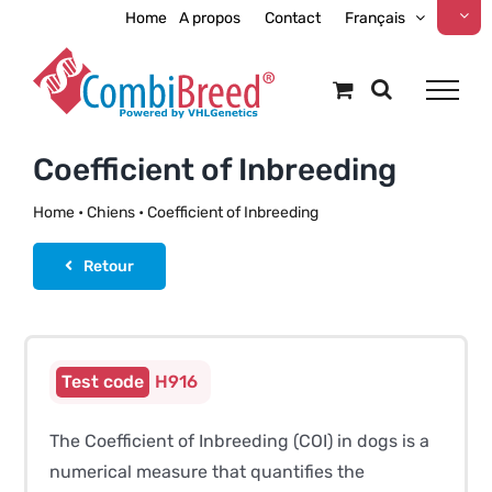
Skip
Home
A propos
Contact
Français
to
content
Coefficient of Inbreeding
Home
•
Chiens
•
Coefficient of Inbreeding
Retour
Only available in bundles
H916
The Coefficient of Inbreeding (COI) in dogs is a
numerical measure that quantifies the