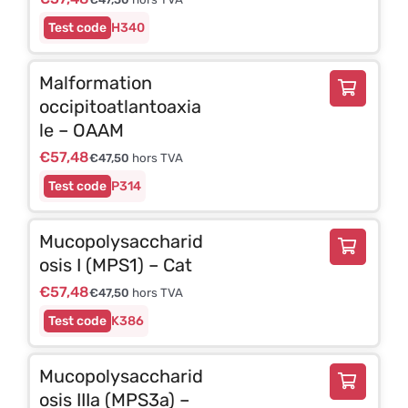
H340
Malformation
occipitoatlantoaxia
le – OAAM
€
57,48
€
47,50
hors TVA
P314
Mucopolysaccharid
osis I (MPS1) – Cat
€
57,48
€
47,50
hors TVA
K386
Mucopolysaccharid
osis IIIa (MPS3a) –