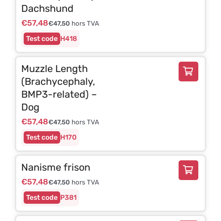
Dachshund
€
57,48
€
47,50
hors TVA
H418
Muzzle Length
(Brachycephaly,
BMP3-related) –
Dog
€
57,48
€
47,50
hors TVA
H170
Nanisme frison
€
57,48
€
47,50
hors TVA
P381