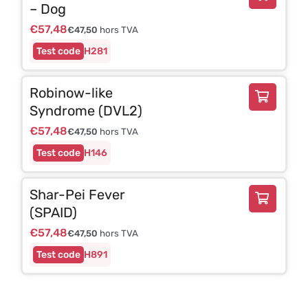
– Dog
€
57,48
€
47,50
hors TVA
H281
Robinow-like
Syndrome (DVL2)
€
57,48
€
47,50
hors TVA
H146
Shar-Pei Fever
(SPAID)
€
57,48
€
47,50
hors TVA
H891