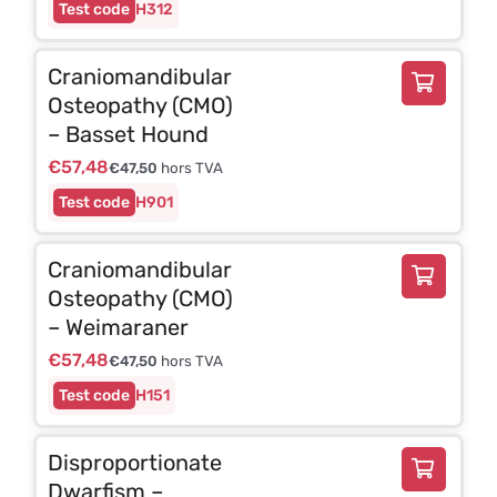
H312
Craniomandibular
Osteopathy (CMO)
– Basset Hound
€
57,48
€
47,50
hors TVA
H901
Craniomandibular
Osteopathy (CMO)
– Weimaraner
€
57,48
€
47,50
hors TVA
H151
Disproportionate
Dwarfism –