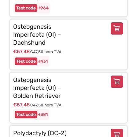
H964
Osteogenesis
Imperfecta (OI) –
Dachshund
€
57,48
€
47,50
hors TVA
H431
Osteogenesis
Imperfecta (OI) –
Golden Retriever
€
57,48
€
47,50
hors TVA
H381
Polydactyly (DC-2)