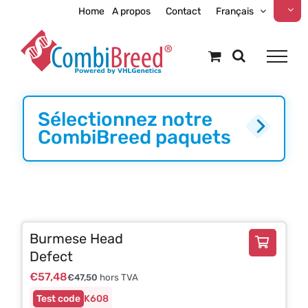
Skip
Home
A propos
Contact
Français
to
content
Sélectionnez notre
CombiBreed paquets
Burmese Head
Defect
€
57,48
€
47,50
hors TVA
K608