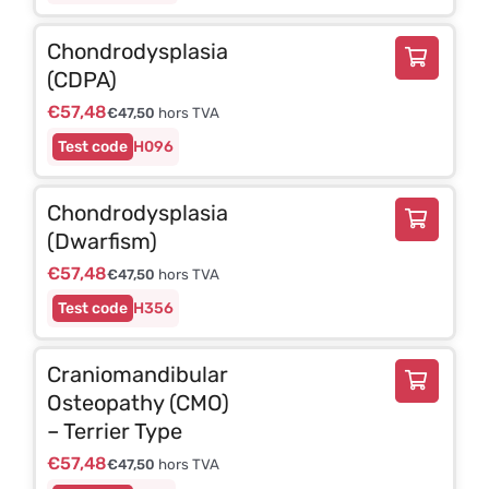
Chondrodysplasia
(CDPA)
€
57,48
€
47,50
hors TVA
H096
Chondrodysplasia
(Dwarfism)
€
57,48
€
47,50
hors TVA
H356
Craniomandibular
Osteopathy (CMO)
– Terrier Type
€
57,48
€
47,50
hors TVA