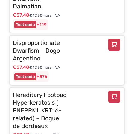
Dalmatian
€
57,48
€
47,50
hors TVA
H149
Disproportionate
Dwarfism – Dogo
Argentino
€
57,48
€
47,50
hors TVA
H876
Hereditary Footpad
Hyperkeratosis (
FNEPPK1, KRT16-
related) – Dogue
de Bordeaux