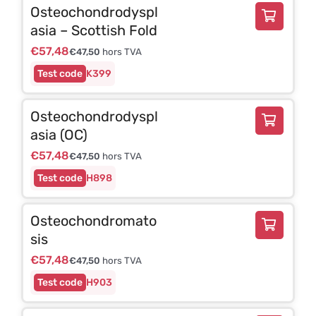
Osteochondrodyspl
asia – Scottish Fold
€
57,48
€
47,50
hors TVA
K399
Osteochondrodyspl
asia (OC)
€
57,48
€
47,50
hors TVA
H898
Osteochondromato
sis
€
57,48
€
47,50
hors TVA
H903