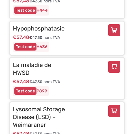
€
57,48
€
47,50
hors TVA
H444
Hypophosphatasie
€
57,48
€
47,50
hors TVA
H636
La maladie de
HWSD
€
57,48
€
47,50
hors TVA
P899
Lysosomal Storage
Disease (LSD) –
Weimaraner
€
57,48
€
47,50
hors TVA