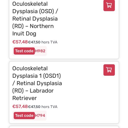
Oculoskeletal
Dysplasia (OSD) /
Retinal Dysplasia
(RD) – Northern
Inuit Dog
€
57,48
€
47,50
hors TVA
H982
Oculoskeletal
Dysplasia 1 (OSD1)
/ Retinal Dysplasia
(RD) – Labrador
Retriever
€
57,48
€
47,50
hors TVA
H794